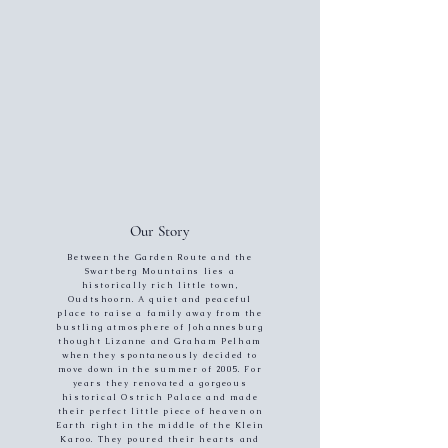
Our Story
Between the Garden Route and the
Swartberg Mountains lies a
historically rich little town,
Oudtshoorn. A quiet and peaceful
place to raise a family away from the
bustling atmosphere of Johannesburg
thought Lizanne and Graham Pelham
when they spontaneously decided to
move down in the summer of 2005. For
years they renovated a gorgeous
historical Ostrich Palace and made
their perfect little piece of heaven on
Earth right in the middle of the Klein
Karoo. They poured their hearts and