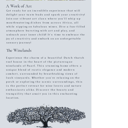
A Work of Art
Get ready for an incredible experience that will
delight your taste buds and spark your creativity!
Join our vibrant art class where you'll whip up
mouthwatering dishes from across Africa, all
while sipping on fabulous wines. Dive a fun-filled
atmosphere bursting with art and play, and
unleash your inner child! It's time to embrace the
joy of creativity and embark on an unforgettable
sensory journey!
The Winelands
Experience the charm of a beautiful Dutch thatch
roof house in the heart of the picturesque
winelands of Paarl. This stunning home offers a
unique blend of rustic elegance and modern
comfort, surrounded by breathtaking views of
lush vineyards. Whether you're relaxing on the
porch or exploring the scenic surroundings, this
is the perfect retreat for wine lovers and nature
enthusiasts alike. Discover the beauty and
tranquility that await you in this enchanting
location.