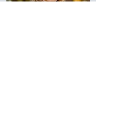
- Follow us -
Stay connected with us on Instagram for
all the latest news, our stunning
properties, and events.
Become a part of our community and stay
in the loop with everything we have to
share!