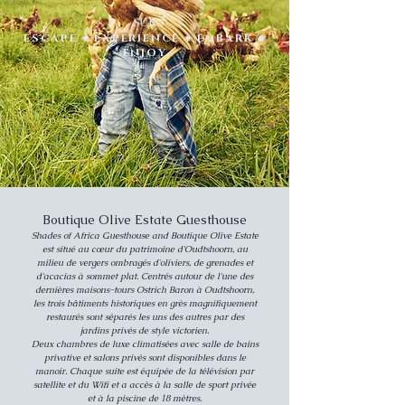
SUR
ESCAPE ⁕ EXPERIENCE ⁕ EMBARK ⁕
ENJOY
Boutique Olive Estate Guesthouse
Shades of Africa Guesthouse and Boutique Olive Estate
est situé au cœur du patrimoine d'Oudtshoorn, au
milieu de vergers ombragés d'oliviers, de grenades et
d'acacias à sommet plat. Centrés autour de l'une des
dernières maisons-tours Ostrich Baron à Oudtshoorn,
les trois bâtiments historiques en grès magnifiquement
restaurés sont séparés les uns des autres par des
jardins privés de style victorien.
Deux chambres de luxe climatisées avec salle de bains
privative et salons privés sont disponibles dans le
manoir. Chaque suite est équipée de la télévision par
satellite et du Wifi et a accès à la salle de sport privée
et à la piscine de 18 mètres.