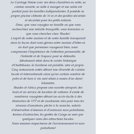
Le Carriage House avec ses deux chambres en suite, sa
cuisine ouverte, sa salle à manger et son salon est
parfait pour les familles indépendantes. Il possède sa
propre piscine clôturée de 16 m et des jardins sécurisés
et sécurisés pour les petits enfants.
Donc, que vous voyagiez en famille ou que vous
recherchiez une retraite tranquille, vous trouverez ce
que vous cherchez chez 'Shades'
L'esprit de notre maison et de notre famille transparaît
dans la façon dont nous gérons notre maison d'hôtes et,
en tant que personnes voyageant bien, nous
comprenons l'importance de l'attention personnelle, de
l'intimité et de l'espace pour se détendre.
Idéalement situé dans le centre historique
d'Oudtshoorn, la banlieue est paisible, sûre et propre.
Cinq restaurants notés offrant une diversité de cuisine
locale et internationale ainsi qu'un certain nombre de
pubs et de bars à vin sont situés à moins d'un demi-
kilomètre.
Shades of Africa propose une navette aéroport, des
taxis et un service de location de voitures. Il existe de
nombreux voyagistes offrant un accès facile à des
itinéraires de VTT et de randonnée sûrs pour tous les
niveaux d'amateurs, pêche à la mouche, safaris
d'observation d'oiseaux et d'animaux sans paludisme,
fermes d'autruches, les grottes de Cango ne sont que
quelques-unes des attractions locales.
Nous sommes respectueux de l'environnement et sans
paludisme!