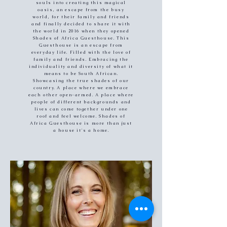
souls into creating this magical
oasis, an escape from the busy
world, for their family and friends
and finally decided to share it with
the world in 2016 when they opened
Shades of Africa Guesthouse. This
Guesthouse is an escape from
everyday life. Filled with the love of
family and friends. Embracing the
individuality and diversity of what it
means to be South African.
Showcasing the true shades of our
country. A place where we embrace
each other open-armed. A place where
people of different backgrounds and
lives can come together under one
roof and feel welcome. Shades of
Africa Guesthouse is more than just
a house it's a home.